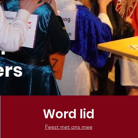
.
ers
Word lid
Feest met ons mee