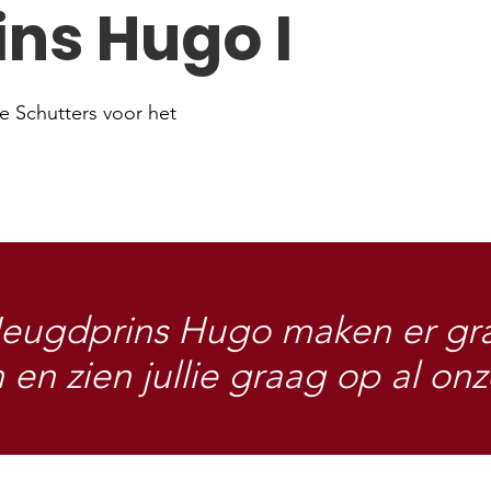
ns Hugo I
e Schutters voor het
eugdprins Hugo maken er gra
n en zien jullie graag op al o