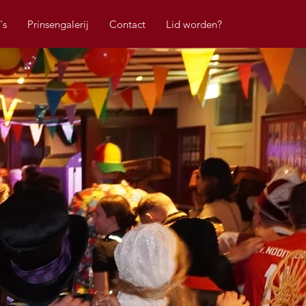
's
Prinsengalerij
Contact
Lid worden?