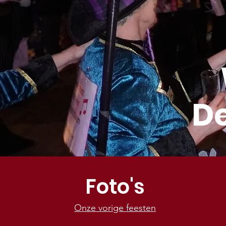
De
Foto's
Onze vorige feesten