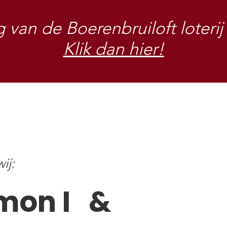
g van de Boerenbruiloft loterij
Klik dan hier!
ij:
mon I &