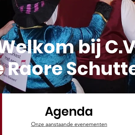
Welkom bij C.V
 Raore Schutt
Agenda
Onze aanstaande evenementen